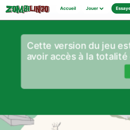
Accueil
Jouer
Essay
Cette version du jeu est
avoir accès à la totalité 